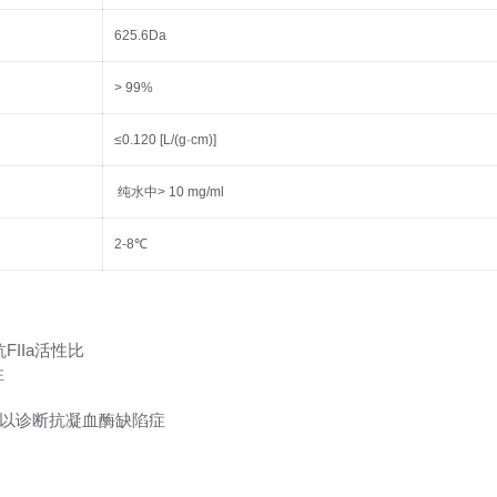
625.6Da
> 99%
≤0.120 [L/(g·cm)]
纯水中> 10 mg/ml
2-8℃
IIa活性比
性
浓度，以诊断抗凝血酶缺陷症