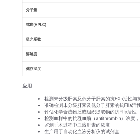
分子量
纯度
(HPLC)
吸光系数
溶解度
储存温度
应用
检测未分级肝素及低分子肝素的抗FXa活性与抗F
准确检测未分级肝素及低分子肝素的抗FIIa活
评估化学合成物质或组织提取物的抗FIIa活性
检测血样中的抗凝血酶（antithrombin）
监测手术过程中血液肝素的浓度
生产用于自动化血液分析仪的试剂盒