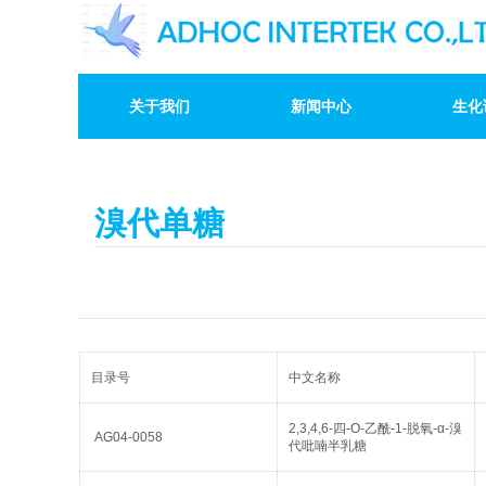
关于我们
新闻中心
生化
溴代单糖
目录号
中文名称
2,3,4,6-四-O-乙酰-1-脱氧-α-溴
AG04-0058
代吡喃半乳糖