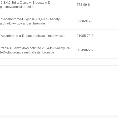
2,3,4,6-Tetra-O-acetyl-1-deoxy-α-D-
572-09-8
glucopyranosyl bromide
α-Acetobromo-D-xylose,2,3,4-Tri-O-acetyl-
3068-31-3
alpha-D-xylopyranosyl bromide
Acetobromo-α-D-glucuronic acid methyl ester
21085-72-3
trans-3′-Benzoyloxy cotinine 2,3,4-tri-O-acetyl-N-
146490-58-6
b-D-glucuronide methyl ester bromide