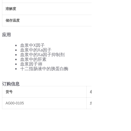
溶解度
储存温度
应用
血浆中X因子
血浆中的Xa因子
血浆中的Xa因子抑制剂
血浆中的肝素
血浆因子Ⅷ
十二指肠液中的胰蛋白酶
订购信息
货号
名称
AG00-0105
发色底物S-2222